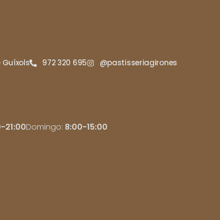
e Guíxols
972 320 695
@pastisseriagirones
0-21:00
Domingo:
8:00-15:00