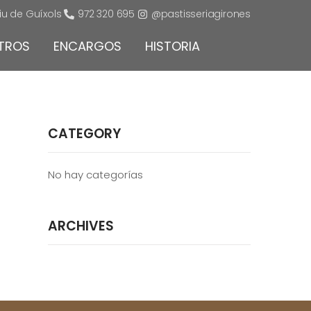
liu de Guíxols
972 320 695
@pastisseriagirones
TROS
ENCARGOS
HISTORIA
CATEGORY
No hay categorías
ARCHIVES