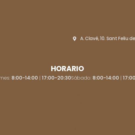
A. Clavé, 10. Sant Feliu d
HORARIO
rnes:
8:00-14:00
|
17:00-20:30
Sábado:
8:00-14:00
|
17:0
Inicio
Especialidades
Celebraciones
Nosotros
Encargos
Historia