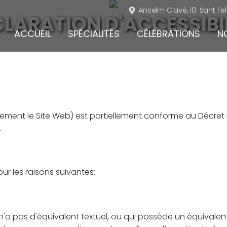
Anselm Clavé, 10. Sant Fe
LARATION D'ACCESSIBI
ACCUEIL
SPÉCIALITÉS
CÉLÉBRATIONS
N
ment le Site Web) est partiellement conforme au Décret R
.
r les raisons suivantes:
 n'a pas d'équivalent textuel, ou qui possède un équivalent 