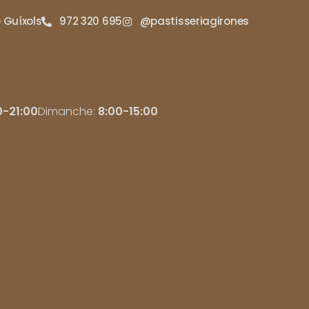
e Guíxols
972 320 695
@pastisseriagirones
0-21:00
Dimanche:
8:00-15:00