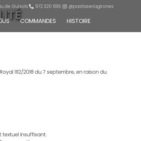
liu de Guíxols
972 320 695
@pastisseriagirones
LITÉ
OUS
COMMANDES
HISTOIRE
oyal 1112/2018 du 7 septembre, en raison du
textuel insuffisant.