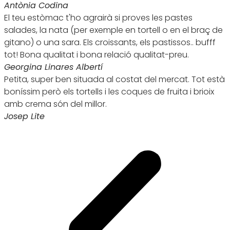
Antònia Codina
El teu estòmac t'ho agrairà si proves les pastes
salades, la nata (per exemple en tortell o en el braç de
gitano) o una sara. Els croissants, els pastissos.. bufff
tot! Bona qualitat i bona relació qualitat-preu.
Georgina Linares Albertí
Petita, super ben situada al costat del mercat. Tot està
boníssim però els tortells i les coques de fruita i brioix
amb crema són del millor.
Josep Lite