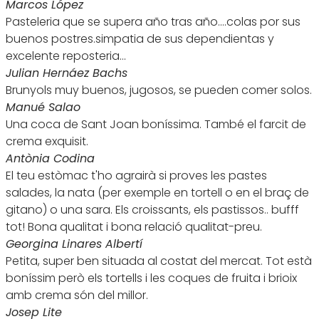
Marcos López
Pasteleria que se supera año tras año....colas por sus
buenos postres.simpatia de sus dependientas y
excelente reposteria...
Julian Hernáez Bachs
Brunyols muy buenos, jugosos, se pueden comer solos.
Manué Salao
Una coca de Sant Joan boníssima. També el farcit de
crema exquisit.
Antònia Codina
El teu estòmac t'ho agrairà si proves les pastes
salades, la nata (per exemple en tortell o en el braç de
gitano) o una sara. Els croissants, els pastissos.. bufff
tot! Bona qualitat i bona relació qualitat-preu.
Georgina Linares Albertí
Petita, super ben situada al costat del mercat. Tot està
boníssim però els tortells i les coques de fruita i brioix
amb crema són del millor.
Josep Lite