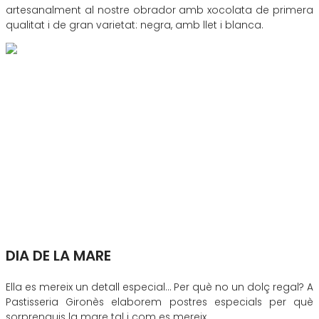
artesanalment al nostre obrador amb xocolata de primera
qualitat i de gran varietat: negra, amb llet i blanca.
DIA DE LA MARE
Ella es mereix un detall especial… Per què no un dolç regal? A
Pastisseria Gironès elaborem postres especials per què
sorprenguis la mare tal i com es mereix.